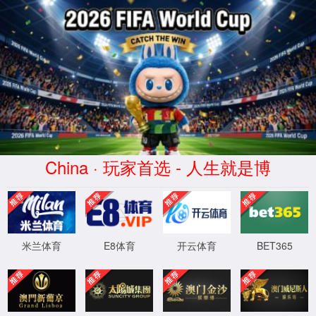
中国·3499cc拉斯维加斯(Macau)股份
有限公司-Official website
WTS-WAF拦截详情
出现该页面的原因:
1.你的请求是黑客攻击
2.你的请求合法但触发了安全规则,请提交问题反馈
XML 地图