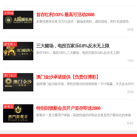
设计每平方米的平均功率：
150
瓦
发热电缆主材：
3499cc拉斯维加斯官网版单导18瓦发热电缆
上一案例
下一案例