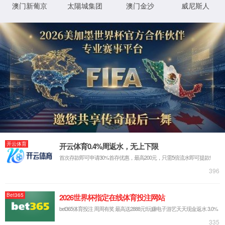
采暖总面积：
2000
平米