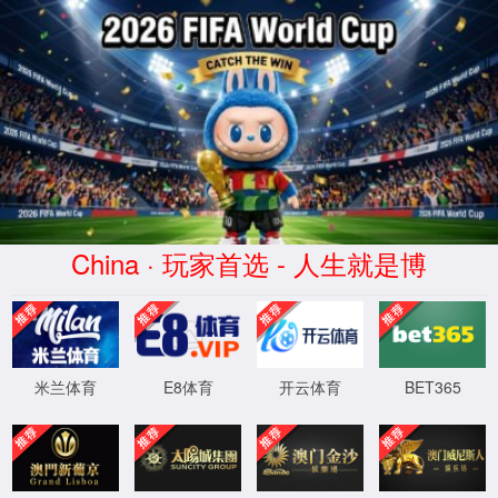
中国·3499cc拉斯维加斯(Macau)股
份有限公司-Official website
昌都市公安局采暖...
首页
产品中心
经典案例
工程名称：
昌都市公安局地暖工程项目
工程名称：
昌都市卡若区昌都西路
采暖总面积：2000平米 设计每平方米的平均功率：150瓦 发热电缆主材